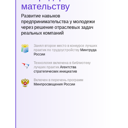
мательству
Развитие навыков
предпринимательства у молодежи
через решение отраслевых задач
реальных компаний
Занял второе место в конкурсе лучших
практик по трудоустройству
Минтруда
России
Технология включена в библиотеку
лучших практик
Агентства
стратегических инициатив
Включен в перечень программ
Минпросвещения России