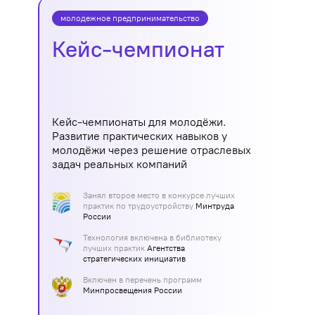
молодежное предпринимательство
Кейс-чемпионат
Кейс-чемпионаты для молодёжи.
Развитие практических навыков у
молодёжи через решение отраслевых
задач реальных компаний
Занял второе место в конкурсе лучших
практик по трудоустройству
Минтруда
России
Технология включена в библиотеку
лучших практик
Агентства
стратегических инициатив
Включен в перечень программ
Минпросвещения России